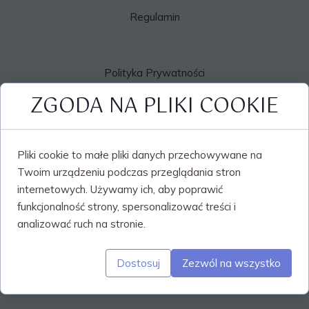
m
Tu i Tam - Niepubliczna Poradnia Psychologiczno-
Pedagogiczna.
ul. Cmentarna 10a., 91-068 Łódź
Regulamin
Regulamin
Polityka Prywatności
Regulamin rezerwacji
RODO
Polityka Prywatności
ZGODA NA PLIKI COOKIE
Druki do pobrania
Pliki cookie to małe pliki danych przechowywane na
Twoim urządzeniu podczas przeglądania stron
RODO
internetowych. Używamy ich, aby poprawić
funkcjonalność strony, spersonalizować treści i
analizować ruch na stronie.
Dostosuj
Zezwól na wszystko
Statut poradni